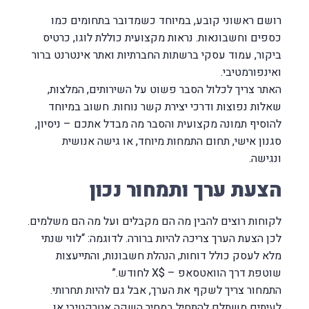
רושם ראשוני קובע, במיוחד כשמדובר בתחומים כמו
כספים וחשבונאות. נראות מקצועית כוללת לוגו, כרטיס
ביקור, עמוד עסקי ברשתות החברתיות ואתר אינטרנט ברור
ואינפורמטיבי.
האתר צריך לכלול הסבר פשוט על השירותים, המלצות,
שאלות נפוצות ודרכי יצירת קשר נוחות. חשוב במיוחד
להוסיף תמונה מקצועית והסבר מה מבדל אתכם – ניסיון,
סגנון אישי, תחום התמחות מיוחד, או גישה אנושית
ונגישה.
הצעת ערך ותמחור נכון
לקוחות רוצים להבין מה הם מקבלים ועל מה הם משלמים.
לכן הצעת הערך צריכה להיות ברורה. לדוגמה: “לווי שנתי
מלא לעסק כולל דוחות, הנהלת חשבונות, והתייעצות
שוטפת דרך הוואטסאפ – $X לחודש.”
התמחור צריך לשקף את הערך, אבל גם להיות תחרותי.
לעיתים משתלם להתחיל במחיר השקה אטרקטיבי או